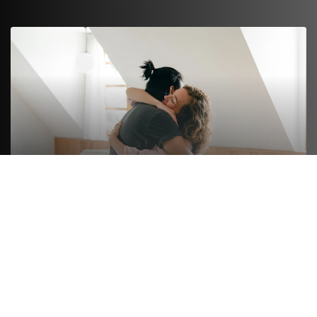
FORMULE LUXE
On s’occupe de tout de A à Z. On emballe le fragile
et le non fragile comme les livres ou les ustensiles.
Les vêtements pliés sont emballés, les vêtements
sur cintre sont mis en penderie spéciale
déménagement. On démonte et remonte les
meubles le nécessitant.