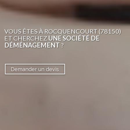
VOUS ÊTES
À ROCQUENCOURT (78150)
ET CHERCHEZ
UNE SOCIÉTÉ DE
DÉMÉNAGEMENT
?
Demander un devis