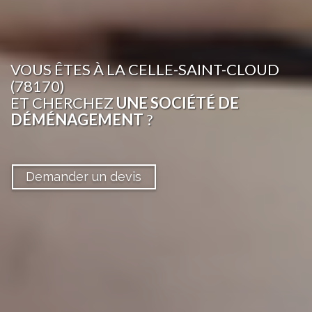
VOUS ÊTES
À LA CELLE-SAINT-CLOUD
(78170)
ET CHERCHEZ
UNE SOCIÉTÉ DE
DÉMÉNAGEMENT
?
Demander un devis