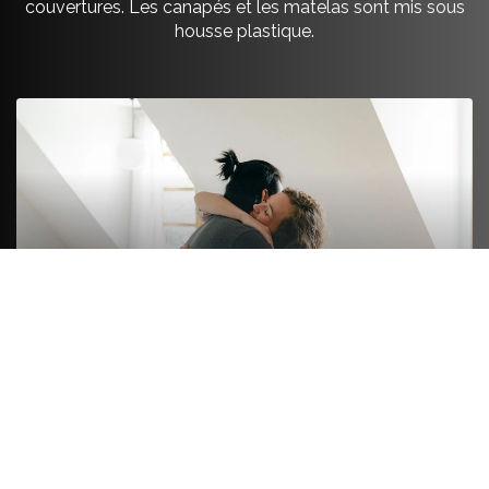
couvertures. Les canapés et les matelas sont mis sous
housse plastique.
FORMULE LUXE
On s’occupe de tout de A à Z. On emballe le fragile
et le non fragile comme les livres ou les ustensiles.
Les vêtements pliés sont emballés, les vêtements
sur cintre sont mis en penderie spéciale
déménagement. On démonte et remonte les