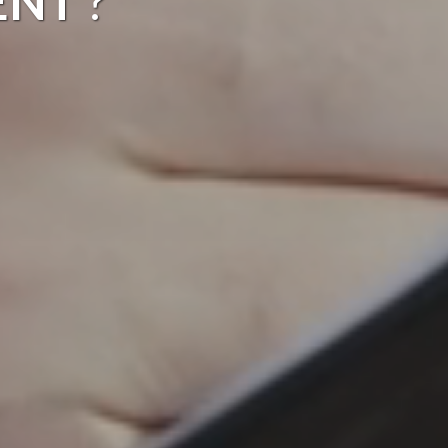
ENT
?