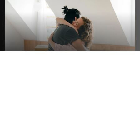
FORMULE LUXE
On s’occupe de tout de A à Z. On emballe le fragile
et le non fragile comme les livres ou les ustensiles.
Les vêtements pliés sont emballés, les vêtements
sur cintre sont mis en penderie spéciale
déménagement. On démonte et remonte les
meubles le nécessitant.