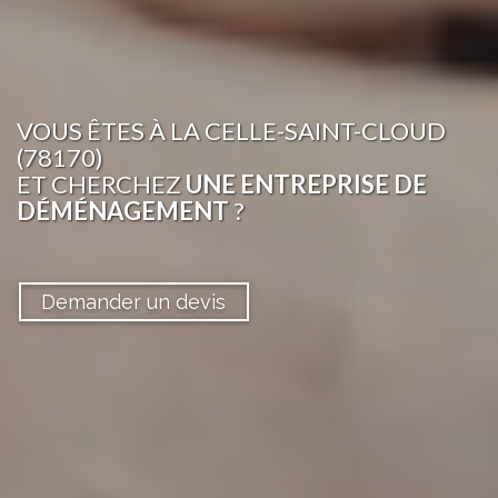
VOUS ÊTES
À LA CELLE-SAINT-CLOUD
(78170)
ET CHERCHEZ
UNE ENTREPRISE DE
DÉMÉNAGEMENT
?
Demander un devis