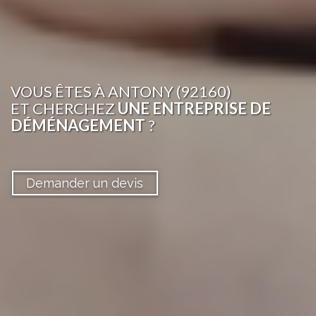
VOUS ÊTES
À ANTONY (92160)
ET CHERCHEZ
UNE ENTREPRISE DE
DÉMÉNAGEMENT
?
Demander un devis