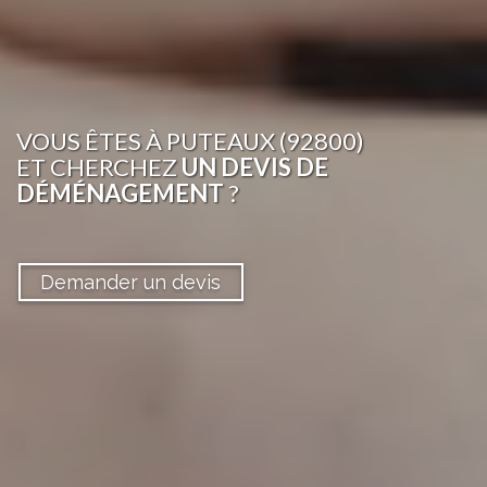
VOUS ÊTES
À PUTEAUX (92800)
ET CHERCHEZ
UN DEVIS DE
DÉMÉNAGEMENT
?
Demander un devis