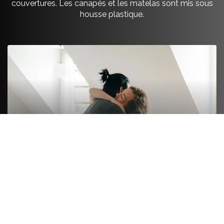
couvertures. Les canapés et les matelas sont mis sous
housse plastique.
FORMULE LUXE
On s’occupe de tout de A à Z. On emballe le fragile
et le non fragile comme les livres ou les ustensiles.
Les vêtements pliés sont emballés, les vêtements
sur cintre sont mis en penderie spéciale
déménagement. On démonte et remonte les