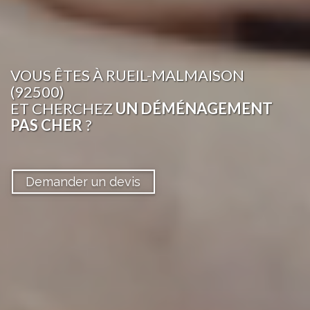
VOUS ÊTES
À RUEIL-MALMAISON
(92500)
ET CHERCHEZ
UN DÉMÉNAGEMENT
PAS CHER
?
Demander un devis