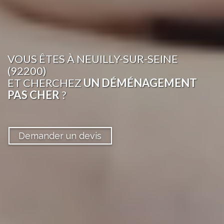
VOUS ÊTES
À NEUILLY-SUR-SEINE
(92200)
ET CHERCHEZ
UN DÉMÉNAGEMENT
PAS CHER
?
Demander un devis