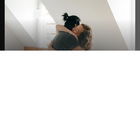
FORMULE LUXE
On s’occupe de tout de A à Z. On emballe le fragile
et le non fragile comme les livres ou les ustensiles.
Les vêtements pliés sont emballés, les vêtements
sur cintre sont mis en penderie spéciale
déménagement. On démonte et remonte les
meubles le nécessitant.