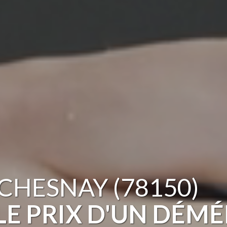
CHESNAY (78150)
LE PRIX D'UN DÉ