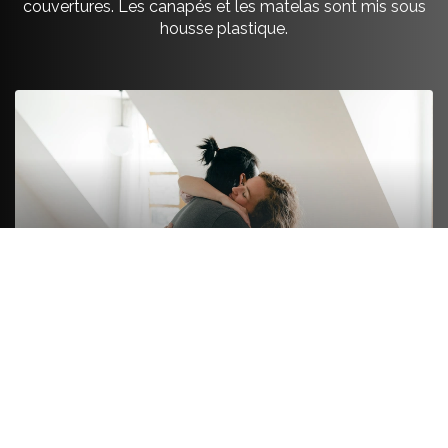
couvertures. Les canapés et les matelas sont mis sous
housse plastique.
FORMULE LUXE
On s’occupe de tout de A à Z. On emballe le fragile
et le non fragile comme les livres ou les ustensiles.
Les vêtements pliés sont emballés, les vêtements
sur cintre sont mis en penderie spéciale
déménagement. On démonte et remonte les