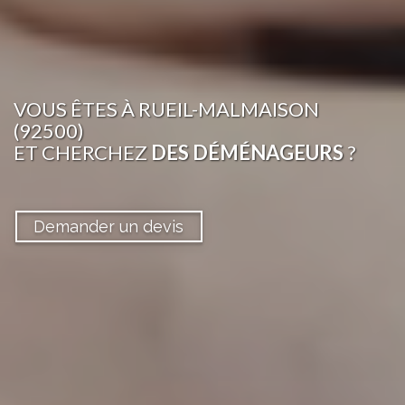
VOUS ÊTES
À RUEIL-MALMAISON
(92500)
ET CHERCHEZ
DES DÉMÉNAGEURS
?
Demander un devis